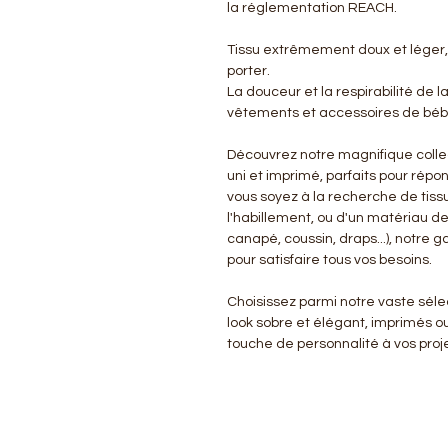
la réglementation REACH.
Tissu extrêmement doux et léger,
porter.
La douceur et la respirabilité de l
vêtements et accessoires de bébé
Découvrez notre magnifique colle
uni et imprimé, parfaits pour répo
vous soyez à la recherche de tissu
l'habillement, ou d'un matériau d
canapé, coussin, draps...), notre
pour satisfaire tous vos besoins.
Choisissez parmi notre vaste sélect
look sobre et élégant, imprimés o
touche de personnalité à vos proje