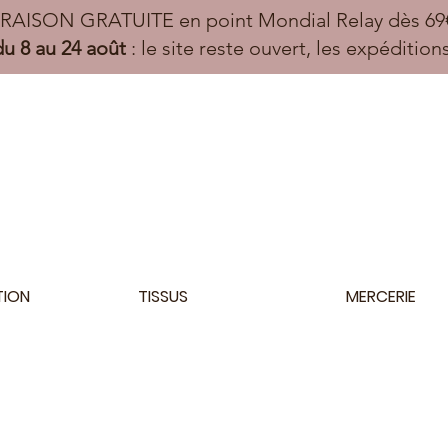
VRAISON GRATUITE en point Mondial Relay dès 69€
u 8 au 24 août
: le site reste ouvert, les expéditio
TION
TISSUS
MERCERIE