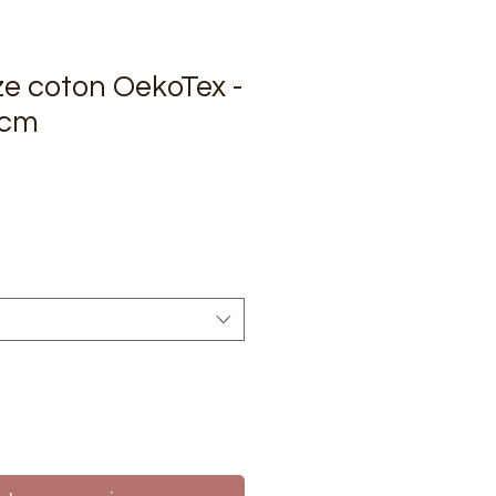
e coton OekoTex -
0cm
rix