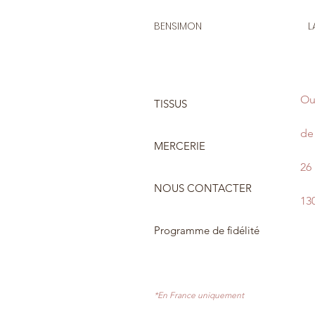
BENSIMON
L
Ou
TISSUS
de 
MERCERIE
26
NOUS CONTACTER
13
Programme de fidélité
*En France uniquement