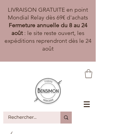
LIVRAISON GRATUITE en point
Mondial Relay dès 69€ d'achats
Fermeture annuelle du 8 au 24
août
: le site reste ouvert, les
expéditions reprendront dès le 24
août