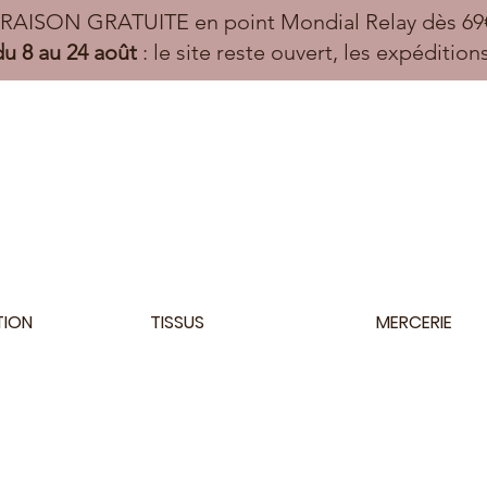
VRAISON GRATUITE en point Mondial Relay dès 69€
u 8 au 24 août
: le site reste ouvert, les expéditio
TION
TISSUS
MERCERIE