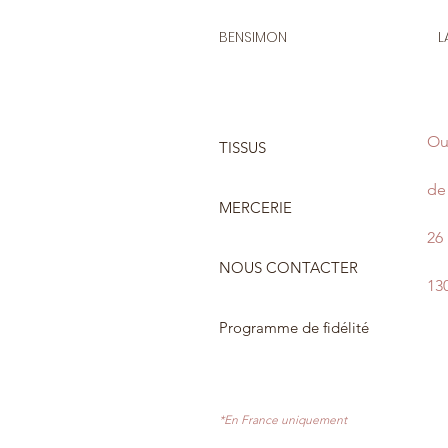
BENSIMON
L
Ou
TISSUS
de 
MERCERIE
26
NOUS CONTACTER
13
Programme de fidélité
*En France uniquement