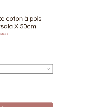
e coton à pois
rsala X 50cm
arsala
rix