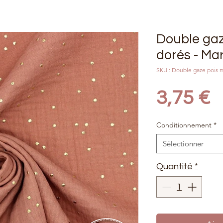
Double gaz
dorés - Ma
SKU : Double gaze pois m
P
3,75 €
Conditionnement
*
Sélectionner
Quantité
*