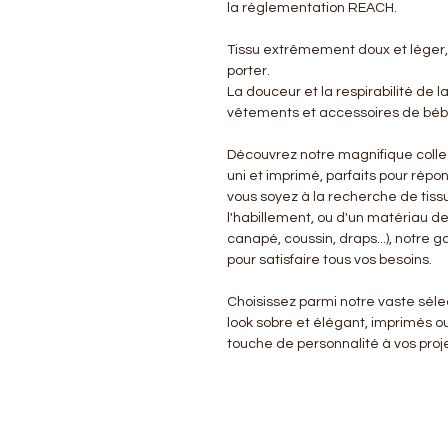
la réglementation REACH.
Tissu extrêmement doux et léger,
porter.
La douceur et la respirabilité de l
vêtements et accessoires de bébé
Découvrez notre magnifique colle
uni et imprimé, parfaits pour répo
vous soyez à la recherche de tissu
l'habillement, ou d'un matériau d
canapé, coussin, draps...), notre
pour satisfaire tous vos besoins.
Choisissez parmi notre vaste sélect
look sobre et élégant, imprimés o
touche de personnalité à vos proje