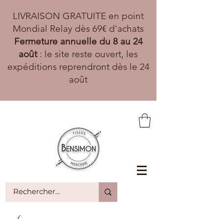
LIVRAISON GRATUITE en point
Mondial Relay dès 69€ d'achats
Fermeture annuelle du 8 au 24
août
: le site reste ouvert, les
expéditions reprendront dès le 24
août