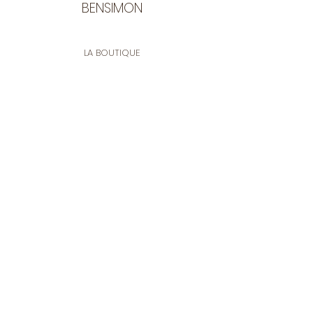
BENSIMON
LA BOUTIQUE
Ouverte du lundi au vendredi
de 9:30 à 12:30 et de 14:00 à 17:00
26 rue Francis de Pressensé
13001 Marseille
CONTACT
Tel.
04 91 90 18 89
tissusbensimon@gmail.com