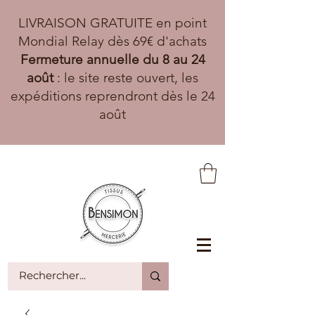
LIVRAISON GRATUITE en point
Mondial Relay dès 69€ d'achats
Fermeture annuelle du 8 au 24
août
: le site reste ouvert, les
expéditions reprendront dès le 24
août