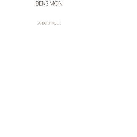
BENSIMON
LA BOUTIQUE
Ouverte du lundi au vendredi
de 9:30 à 12:30 et de 14:00 à 17:00
26 rue Francis de Pressensé
13001 Marseille
CONTACT
Tel.
04 91 90 18 89
tissusbensimon@gmail.com