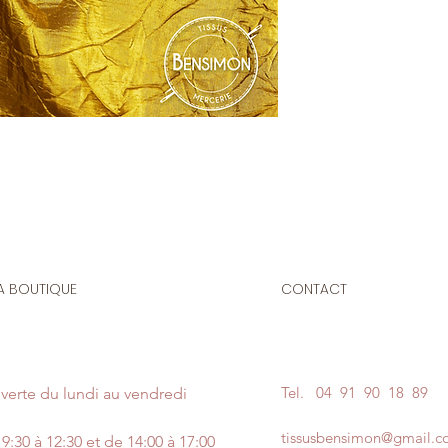
Le prix affiché :
1 mè
Composition
: 55 % 
Laize
: 1m50
G/m2
: 165
Idéal pour la confe
cocktail, étoles.
A BOUTIQUE
CONTACT
Tel.
04 91 90 18 89
verte du lundi au vendredi
tissusbensimon@gmail.
9:30 à 12:30 et de 14:00 à 17:00