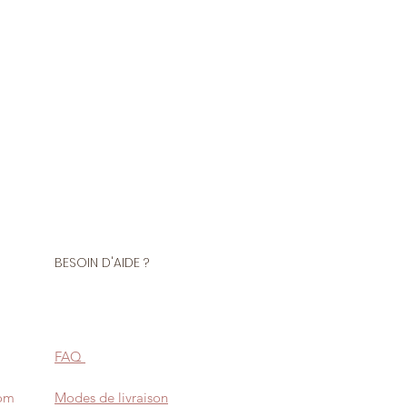
tre de ce tissu
Polyester 45 % Polyamide
ction de costumes, de robes de
BESOIN D'AIDE ?
FAQ
com
Modes de livraison