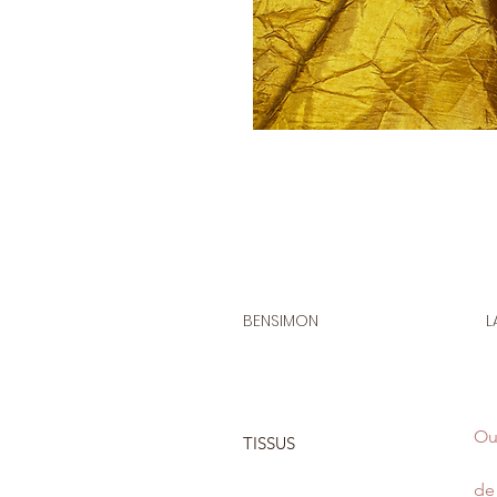
BENSIMON
L
Ou
TISSUS
de 