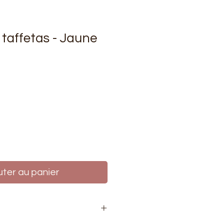
 taffetas - Jaune
rix
uter au panier