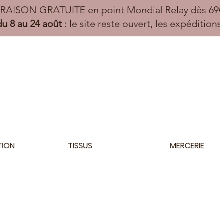
VRAISON GRATUITE en point Mondial Relay dès 69€
u 8 au 24 août
: le site reste ouvert, les expéditio
TION
TISSUS
MERCERIE