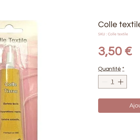
Colle textil
SKU : Colle textile
P
3,50 €
Quantité
*
Ajo