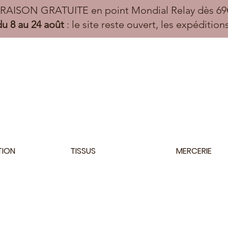
VRAISON GRATUITE en point Mondial Relay dès 69€
u 8 au 24 août
: le site reste ouvert, les expéditio
TION
TISSUS
MERCERIE