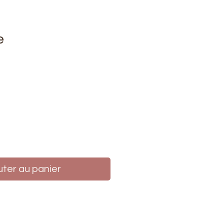
e
rix
uter au panier