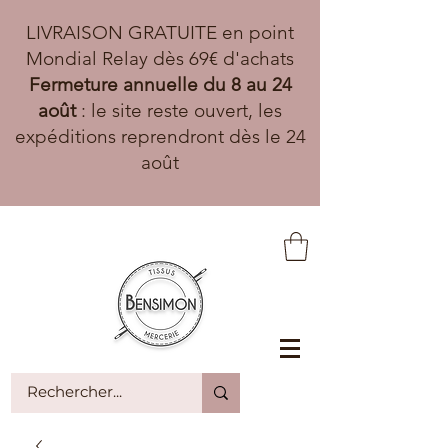
LIVRAISON GRATUITE en point
Mondial Relay dès 69€ d'achats
Fermeture annuelle du 8 au 24
août
: le site reste ouvert, les
expéditions reprendront dès le 24
août