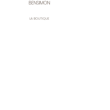
BENSIMON
LA BOUTIQUE
Ouverte du lundi au vendredi
de 9:30 à 12:30 et de 14:00 à 17:00
26 rue Francis de Pressensé
13001 Marseille
CONTACT
Tel.
04 91 90 18 89
tissusbensimon@gmail.com