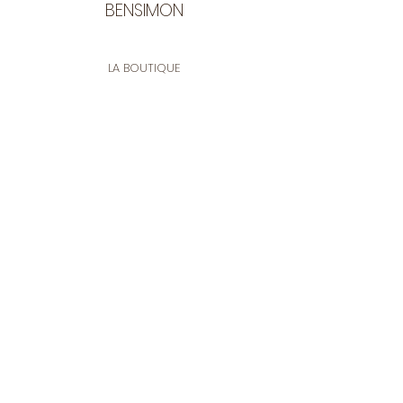
BENSIMON
LA BOUTIQUE
Ouverte du lundi au vendredi
de 9:30 à 12:30 et de 14:00 à 17:00
26 rue Francis de Pressensé
13001 Marseille
CONTACT
Tel.
04 91 90 18 89
tissusbensimon@gmail.com