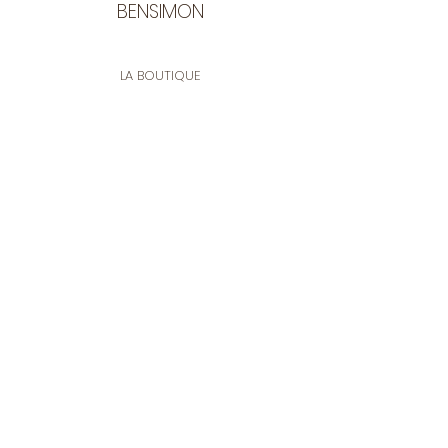
BENSIMON
LA BOUTIQUE
Ouverte du lundi au vendredi
de 9:30 à 12:30 et de 14:00 à 17:00
26 rue Francis de Pressensé
13001 Marseille
CONTACT
Tel.
04 91 90 18 89
tissusbensimon@gmail.com