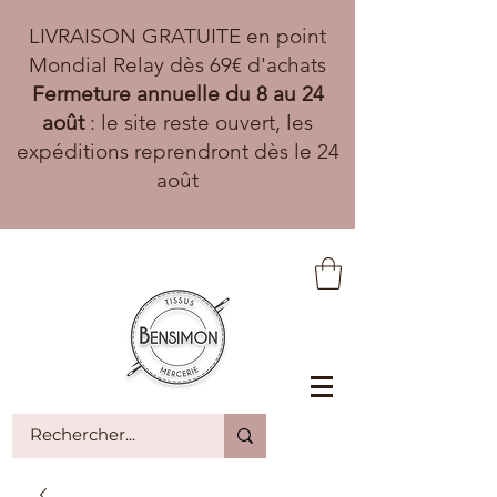
LIVRAISON GRATUITE en point
Mondial Relay dès 69€ d'achats
Fermeture annuelle du 8 au 24
août
: le site reste ouvert, les
expéditions reprendront dès le 24
août