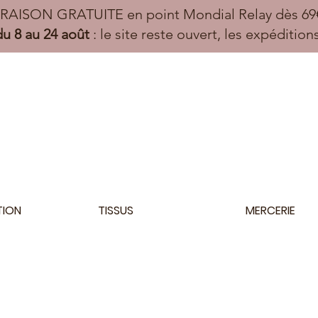
VRAISON GRATUITE en point Mondial Relay dès 69€
u 8 au 24 août
: le site reste ouvert, les expéditio
TION
TISSUS
MERCERIE