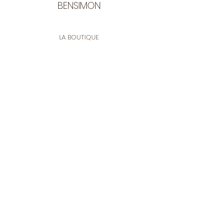
BENSIMON
LA BOUTIQUE
Ouverte du lundi au vendredi
de 9:30 à 12:30 et de 14:00 à 17:00
26 rue Francis de Pressensé
13001 Marseille
CONTACT
Tel.
04 91 90 18 89
tissusbensimon@gmail.com