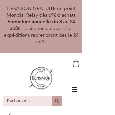
LIVRAISON GRATUITE en point
Mondial Relay dès 69€ d'achats
Fermeture annuelle du 8 au 24
août
: le site reste ouvert, les
expéditions reprendront dès le 24
août