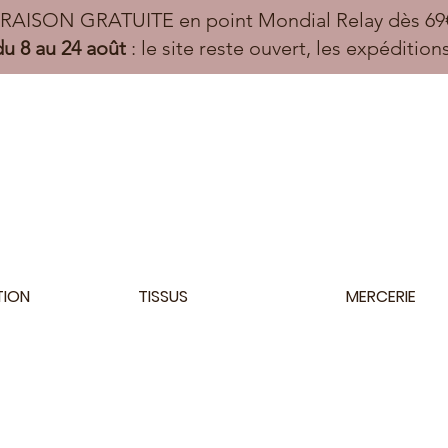
VRAISON GRATUITE en point Mondial Relay dès 69€
u 8 au 24 août
: le site reste ouvert, les expéditio
TION
TISSUS
MERCERIE