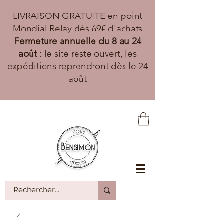
LIVRAISON GRATUITE en point
Mondial Relay dès 69€ d'achats
Fermeture annuelle du 8 au 24
août
: le site reste ouvert, les
expéditions reprendront dès le 24
août