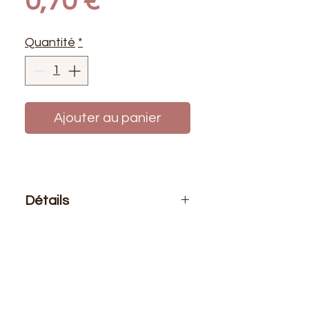
Prix
0,70 €
Quantité
*
Ajouter au panier
Détails
Le prix affiché :
1 bobine de fil 500
mètres
Composition
: 100% polyester
Bobine de fil polyester de haute