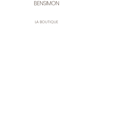
BENSIMON
LA BOUTIQUE
Ouverte du lundi au vendredi
de 9:30 à 12:30 et de 14:00 à 17:00
26 rue Francis de Pressensé
13001 Marseille
CONTACT
Tel.
04 91 90 18 89
tissusbensimon@gmail.com