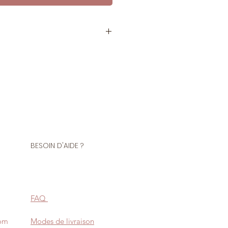
tre de biais ou au rouleau
 coton
ur les finitions de vos vêtements
lure, bordure, patte
BESOIN D'AIDE ?
ié Oeko-Tex® Standard 100 et
ances nocives.
FAQ
com
Modes de livraison