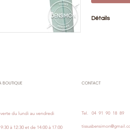
Détails
Le prix affiché :
1 mè
25 mètres
Composition
: 100%
Taille
: 20mm
Biais 100% coton po
et accessoires. Enco
A BOUTIQUE
CONTACT
indéchirable...
Ce biais est certif
garantie sans subst
Tel.
04 91 90 18 89
verte du lundi au vendredi
tissusbensimon@gmail.
9:30 à 12:30 et de 14:00 à 17:00