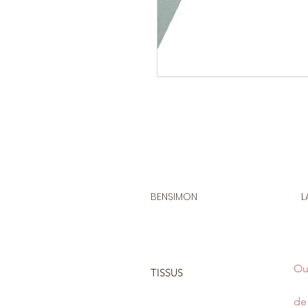
BENSIMON
L
Ou
TISSUS
de 