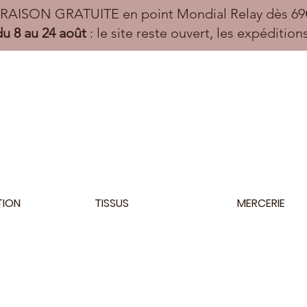
VRAISON GRATUITE en point Mondial Relay dès 69€
u 8 au 24 août
: le site reste ouvert, les expéditio
TION
TISSUS
MERCERIE