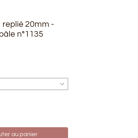
n replié 20mm -
 pâle n°1135
rix
uter au panier