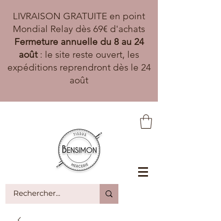
LIVRAISON GRATUITE en point
Mondial Relay dès 69€ d'achats
Fermeture annuelle du 8 au 24
août
: le site reste ouvert, les
expéditions reprendront dès le 24
août