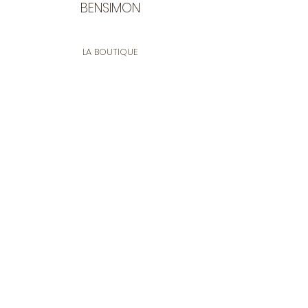
BENSIMON
LA BOUTIQUE
Ouverte du lundi au vendredi
de 9:30 à 12:30 et de 14:00 à 17:00
26 rue Francis de Pressensé
13001 Marseille
CONTACT
Tel.
04 91 90 18 89
tissusbensimon@gmail.com