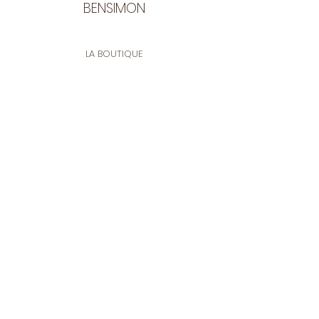
BENSIMON
LA BOUTIQUE
Ouverte du lundi au vendredi
de 9:30 à 12:30 et de 14:00 à 17:00
26 rue Francis de Pressensé
13001 Marseille
CONTACT
Tel.
04 91 90 18 89
tissusbensimon@gmail.com