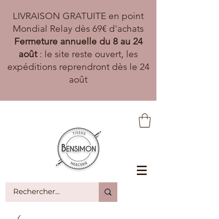
LIVRAISON GRATUITE en point
Mondial Relay dès 69€ d'achats
Fermeture annuelle du 8 au 24
août
: le site reste ouvert, les
expéditions reprendront dès le 24
août