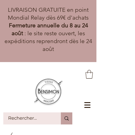
LIVRAISON GRATUITE en point
Mondial Relay dès 69€ d'achats
Fermeture annuelle du 8 au 24
août
: le site reste ouvert, les
expéditions reprendront dès le 24
août