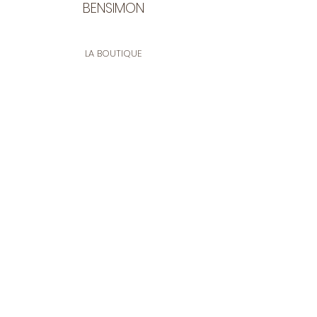
BENSIMON
LA BOUTIQUE
Ouverte du lundi au vendredi
de 9:30 à 12:30 et de 14:00 à 17:00
26 rue Francis de Pressensé
13001 Marseille
CONTACT
Tel.
04 91 90 18 89
tissusbensimon@gmail.com