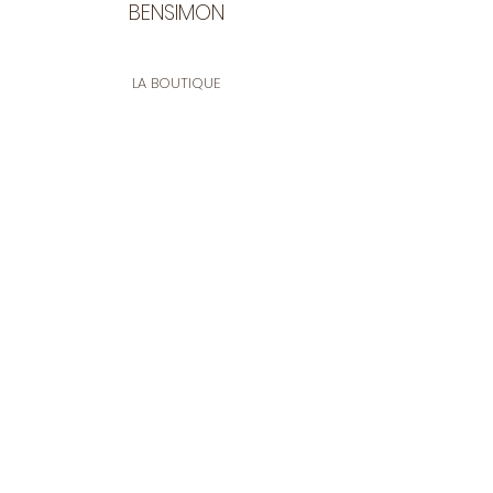
BENSIMON
LA BOUTIQUE
Ouverte du lundi au vendredi
de 9:30 à 12:30 et de 14:00 à 17:00
26 rue Francis de Pressensé
13001 Marseille
CONTACT
Tel.
04 91 90 18 89
tissusbensimon@gmail.com