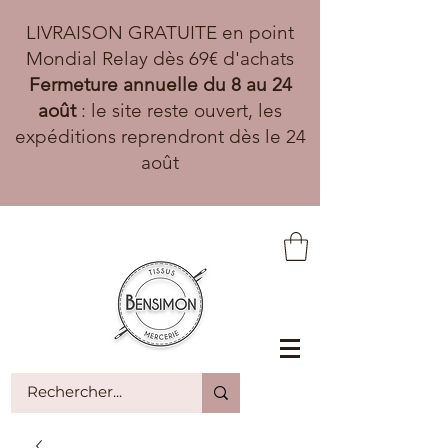
LIVRAISON GRATUITE en point
Mondial Relay dès 69€ d'achats
Fermeture annuelle du 8 au 24
août
: le site reste ouvert, les
expéditions reprendront dès le 24
août