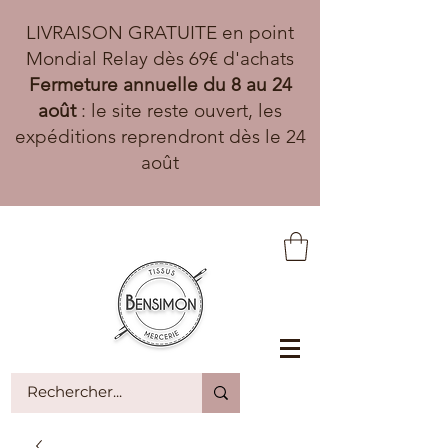
LIVRAISON GRATUITE en point
Mondial Relay dès 69€ d'achats
Fermeture annuelle du 8 au 24
août
: le site reste ouvert, les
expéditions reprendront dès le 24
août