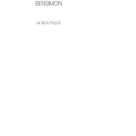
BENSIMON
LA BOUTIQUE
Ouverte du lundi au vendredi
de 9:30 à 12:30 et de 14:00 à 17:00
26 rue Francis de Pressensé
13001 Marseille
CONTACT
Tel.
04 91 90 18 89
tissusbensimon@gmail.com