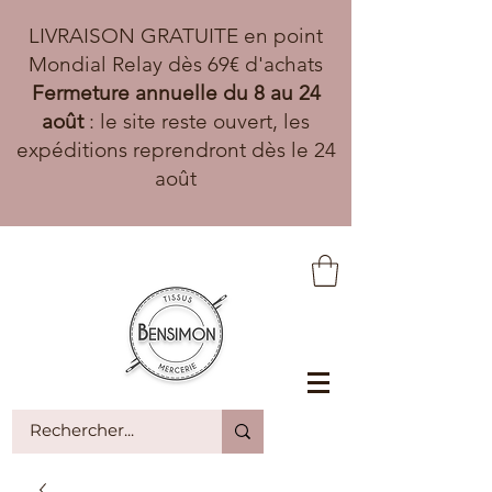
LIVRAISON GRATUITE en point
Mondial Relay dès 69€ d'achats
Fermeture annuelle du 8 au 24
août
: le site reste ouvert, les
expéditions reprendront dès le 24
août