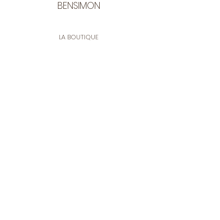
BENSIMON
LA BOUTIQUE
Ouverte du lundi au vendredi
de 9:30 à 12:30 et de 14:00 à 17:00
26 rue Francis de Pressensé
13001 Marseille
CONTACT
Tel.
04 91 90 18 89
tissusbensimon@gmail.com