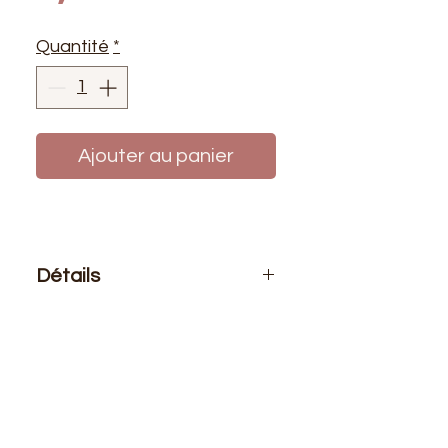
Quantité
*
Ajouter au panier
Détails
Le prix affiché :
1 fermeture
Composition
: 100% polyester
Taille
: 5mm
Fermeture en métal de très bonne