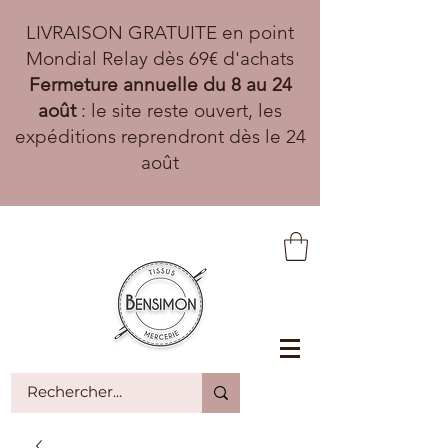
LIVRAISON GRATUITE en point
Mondial Relay dès 69€ d'achats
Fermeture annuelle du 8 au 24
août
: le site reste ouvert, les
expéditions reprendront dès le 24
août