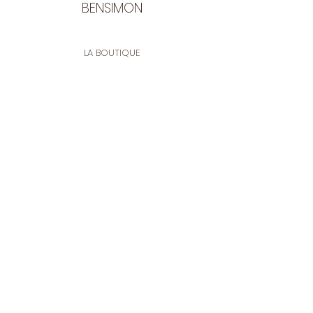
BENSIMON
LA BOUTIQUE
Ouverte du lundi au vendredi
de 9:30 à 12:30 et de 14:00 à 17:00
26 rue Francis de Pressensé
13001 Marseille
CONTACT
Tel.
04 91 90 18 89
tissusbensimon@gmail.com