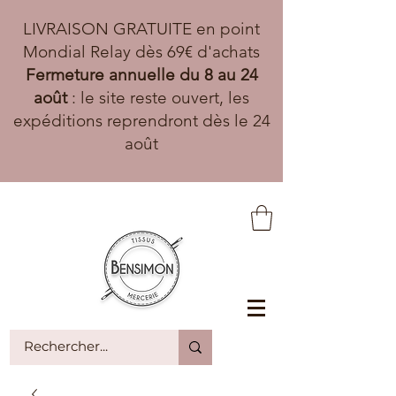
LIVRAISON GRATUITE en point
Mondial Relay dès 69€ d'achats
Fermeture annuelle du 8 au 24
août
: le site reste ouvert, les
expéditions reprendront dès le 24
août