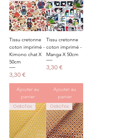
Tissu cretonne
Tissu cretonne
coton imprimé -
coton imprimé -
Kimono chat X
Manga X 50cm
50cm
Prix
3,30 €
Prix
3,30 €
Ajouter au
Ajouter au
panier
panier
OekoTex
OekoTex