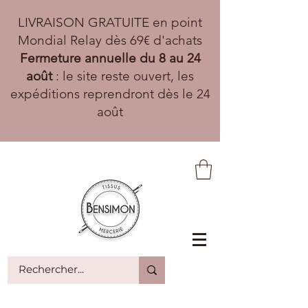
LIVRAISON GRATUITE en point
Mondial Relay dès 69€ d'achats
Fermeture annuelle du 8 au 24
août
: le site reste ouvert, les
expéditions reprendront dès le 24
août