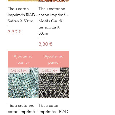
Tissu coton
Tissu cretonne
imprimés RIAD -
coton imprimé -
Safran X 50cm
Motifs Gaudi
terracotta X
Prix
3,30 €
50cm
Prix
3,30 €
Ajouter au
Ajouter au
panier
panier
OekoTex
OekoTex
Tissu cretonne
Tissu coton
coton imprimé -
imprimés - RIAD