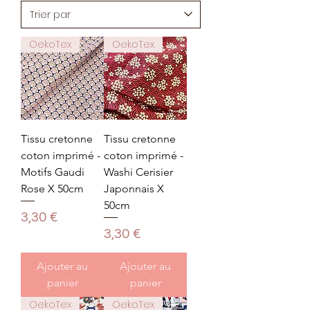
OekoTex
OekoTex
Tissu cretonne
Tissu cretonne
coton imprimé -
coton imprimé -
Motifs Gaudi
Washi Cerisier
Rose X 50cm
Japonnais X
50cm
Prix
3,30 €
Prix
3,30 €
Ajouter au
Ajouter au
panier
panier
OekoTex
OekoTex