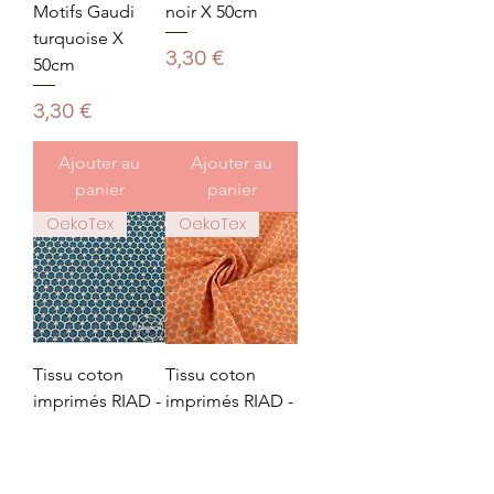
Motifs Gaudi
noir X 50cm
turquoise X
Prix
3,30 €
50cm
Prix
3,30 €
Ajouter au
Ajouter au
panier
panier
OekoTex
OekoTex
Tissu coton
Tissu coton
imprimés RIAD -
imprimés RIAD -
Pétrole X 50cm
Tomette X 50cm
Prix
Prix
3,30 €
3,30 €