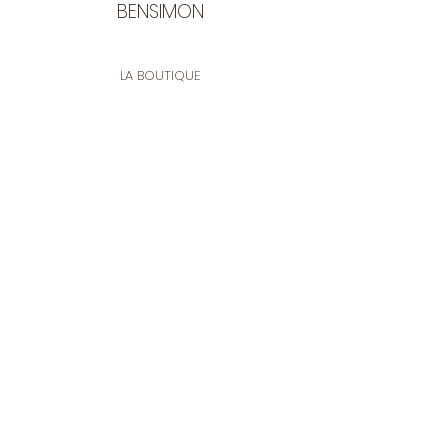
BENSIMON
LA BOUTIQUE
Ouverte du lundi au vendredi
de 9:30 à 12:30 et de 14:00 à 17:00
26 rue Francis de Pressensé
13001 Marseille
CONTACT
Tel.
04 91 90 18 89
tissusbensimon@gmail.com