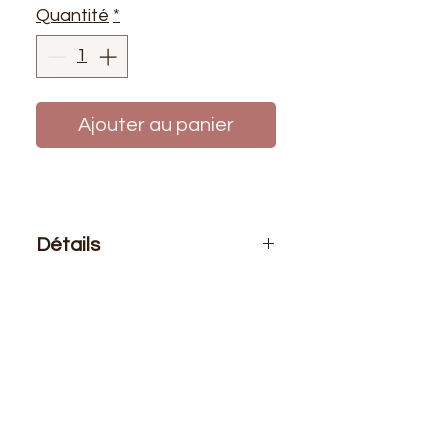
Quantité
*
Ajouter au panier
Détails
Le prix affiché :
1m de tissu
Composition
: 100% coton
Laize
: 1m50
G/m2
: 295