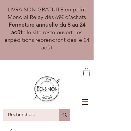
LIVRAISON GRATUITE en point
Mondial Relay dès 69€ d'achats
Fermeture annuelle du 8 au 24
août
: le site reste ouvert, les
expéditions reprendront dès le 24
août