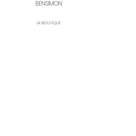
puis rincer immédiatement.
BENSIMON
Eviter le fer à repasser.
LA BOUTIQUE
Ouverte du lundi au vendredi
de 9:30 à 12:30 et de 14:00 à 17:00
26 rue Francis de Pressensé
13001 Marseille
CONTACT
Tel.
04 91 90 18 89
tissusbensimon@gmail.com