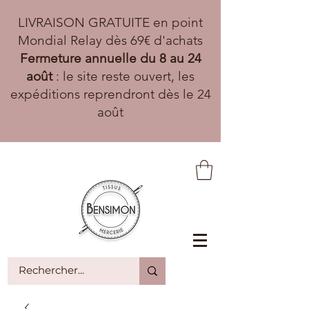
LIVRAISON GRATUITE en point
Mondial Relay dès 69€ d'achats
Fermeture annuelle du 8 au 24
août
: le site reste ouvert, les
expéditions reprendront dès le 24
août