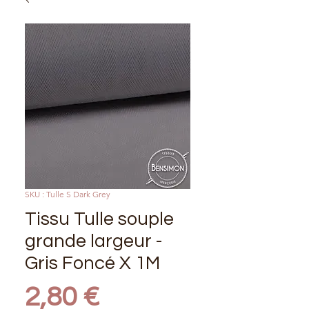
SKU : Tulle S Dark Grey
Tissu Tulle souple
grande largeur -
Gris Foncé X 1M
Prix
2,80 €