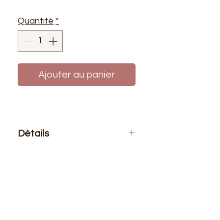
Quantité
*
Ajouter au panier
Détails
Le prix affiché :
pour 1 mètre de
tissu
Composition
: 100% Nylon
Laize
: 1m50