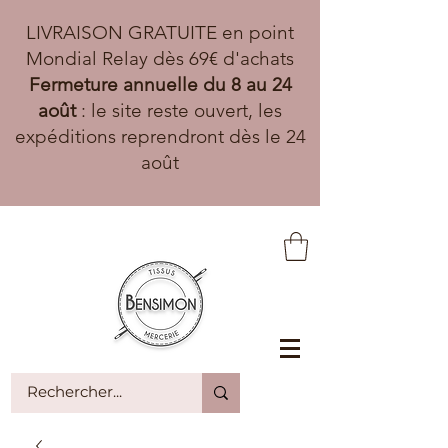
LIVRAISON GRATUITE en point
Mondial Relay dès 69€ d'achats
Fermeture annuelle du 8 au 24
août
: le site reste ouvert, les
expéditions reprendront dès le 24
août