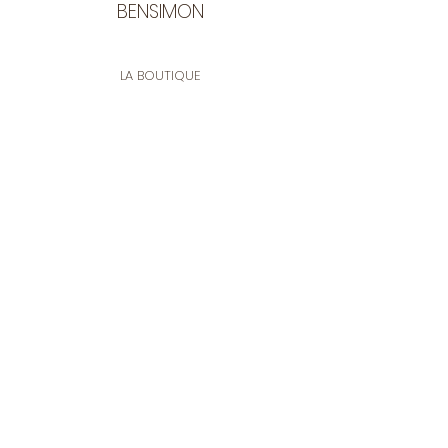
BENSIMON
LA BOUTIQUE
Ouverte du lundi au vendredi
de 9:30 à 12:30 et de 14:00 à 17:00
26 rue Francis de Pressensé
13001 Marseille
CONTACT
Tel.
04 91 90 18 89
tissusbensimon@gmail.com