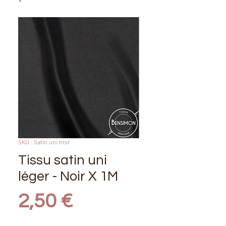
SKU : Satin uni noir
Tissu satin uni
léger - Noir X 1M
Prix
2,50 €