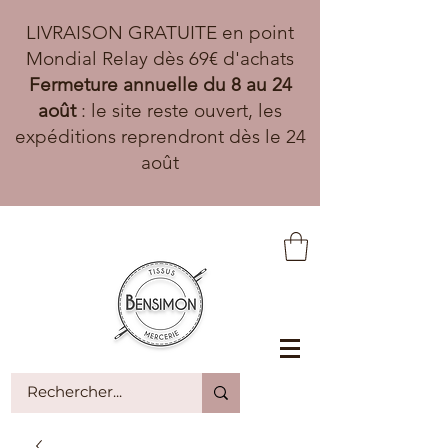
LIVRAISON GRATUITE en point
Mondial Relay dès 69€ d'achats
Fermeture annuelle du 8 au 24
août
: le site reste ouvert, les
expéditions reprendront dès le 24
août