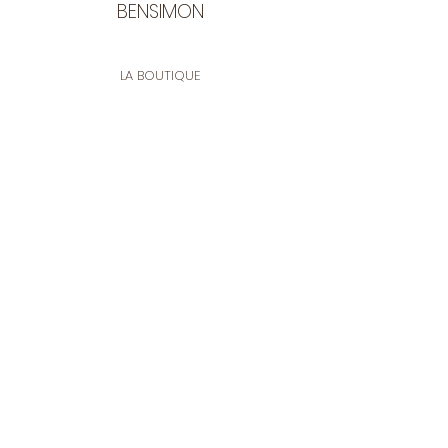
BENSIMON
LA BOUTIQUE
Ouverte du lundi au vendredi
de 9:30 à 12:30 et de 14:00 à 17:00
26 rue Francis de Pressensé
13001 Marseille
CONTACT
Tel.
04 91 90 18 89
tissusbensimon@gmail.com