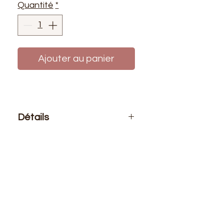
Quantité
*
Ajouter au panier
Détails
Le prix affiché :
1 mètre de tissu
Composition
: 100% Polyester
Laize
: 1m63
G/m2
: 145