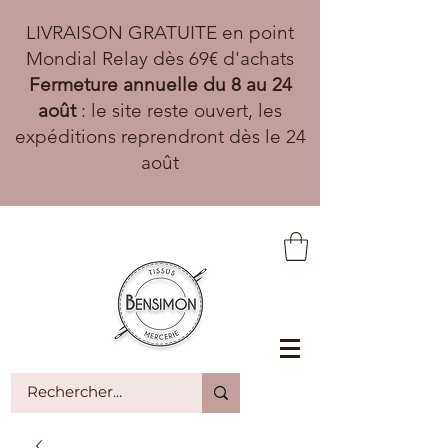
LIVRAISON GRATUITE en point
Mondial Relay dès 69€ d'achats
Fermeture annuelle du 8 au 24
août
: le site reste ouvert, les
expéditions reprendront dès le 24
août