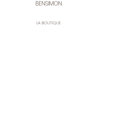
BENSIMON
LA BOUTIQUE
Ouverte du lundi au vendredi
de 9:30 à 12:30 et de 14:00 à 17:00
26 rue Francis de Pressensé
13001 Marseille
CONTACT
Tel.
04 91 90 18 89
tissusbensimon@gmail.com