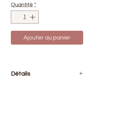
Quantité
*
Ajouter au panier
Détails
Le prix affiché
: 0,50 mère de tissu.
Si vous voulez 1 mètre de ce tissu
vous devez choisir 2 quantités.
Composition
: 60% Coton 40%
Polyester
Laize
: 1m40