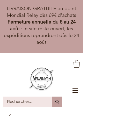
LIVRAISON GRATUITE en point
Mondial Relay dès 69€ d'achats
Fermeture annuelle du 8 au 24
août
: le site reste ouvert, les
expéditions reprendront dès le 24
août