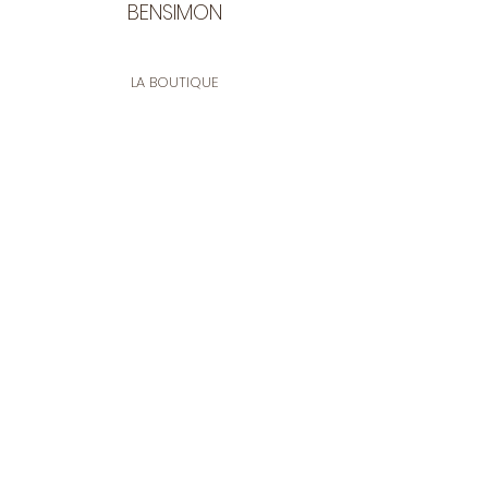
BENSIMON
LA BOUTIQUE
Ouverte du lundi au vendredi
de 9:30 à 12:30 et de 14:00 à 17:00
26 rue Francis de Pressensé
13001 Marseille
CONTACT
Tel.
04 91 90 18 89
tissusbensimon@gmail.com