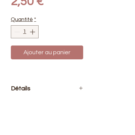
Prix
original
2,50 €
promotionnel
Quantité
*
Ajouter au panier
Détails
Le prix affiché :
1 mètre
Composition
: 65% Coton 35%
Polyester
Laize
: 1m50