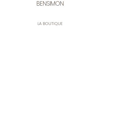
BENSIMON
LA BOUTIQUE
Ouverte du lundi au vendredi
de 9:30 à 12:30 et de 14:00 à 17:00
26 rue Francis de Pressensé
13001 Marseille
CONTACT
Tel.
04 91 90 18 89
tissusbensimon@gmail.com