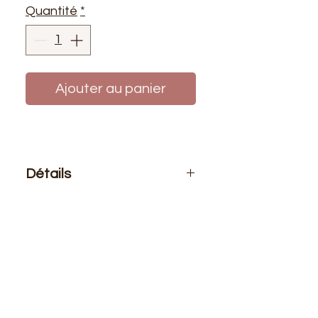
Quantité
*
Ajouter au panier
Détails
Le prix affiché :
0,50 mètre de tissu.
Si vous voulez 1 mètre de ce tissu
vous devez choisir 2 quantités
Composition
: 100% coton
Laize
: 1m50