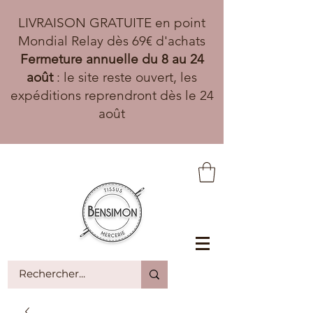
LIVRAISON GRATUITE en point
Mondial Relay dès 69€ d'achats
Fermeture annuelle du 8 au 24
août
: le site reste ouvert, les
expéditions reprendront dès le 24
août