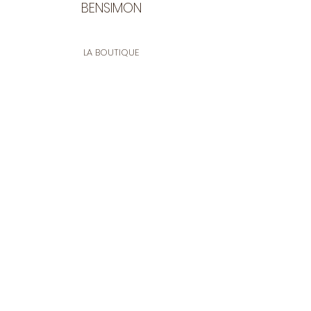
BENSIMON
LA BOUTIQUE
Ouverte du lundi au vendredi
de 9:30 à 12:30 et de 14:00 à 17:00
26 rue Francis de Pressensé
13001 Marseille
CONTACT
Tel.
04 91 90 18 89
tissusbensimon@gmail.com