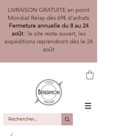
LIVRAISON GRATUITE en point
Mondial Relay dès 69€ d'achats
Fermeture annuelle du 8 au 24
août
: le site reste ouvert, les
expéditions reprendront dès le 24
août