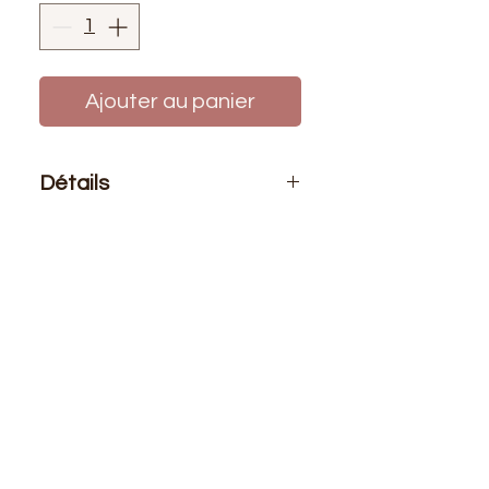
Ajouter au panier
Détails
Conditionnement
: Prix affiché pour
1 mètre de ruban.
Taille
: 1cm de large
Idéal pour customiser vos créations,
ce ruban thermocollant se colle
très facilement à l'aide d'un fer à
repasser.