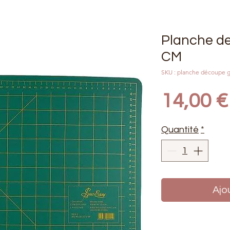
Planche de
CM
SKU : planche découpe 
14,00 €
Quantité
*
Ajo