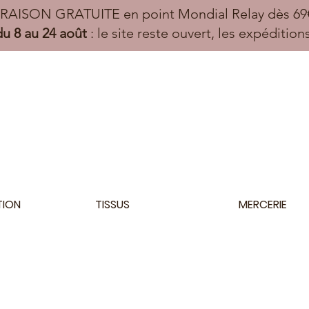
VRAISON GRATUITE en point Mondial Relay dès 69€
u 8 au 24 août
: le site reste ouvert, les expéditio
TION
TISSUS
MERCERIE