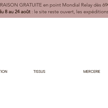
VRAISON GRATUITE en point Mondial Relay dès 69€
u 8 au 24 août
: le site reste ouvert, les expéditio
TION
TISSUS
MERCERIE