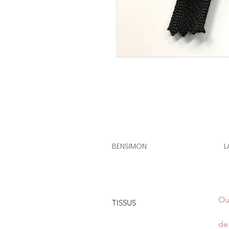
BENSIMON
L
Ou
TISSUS
de 