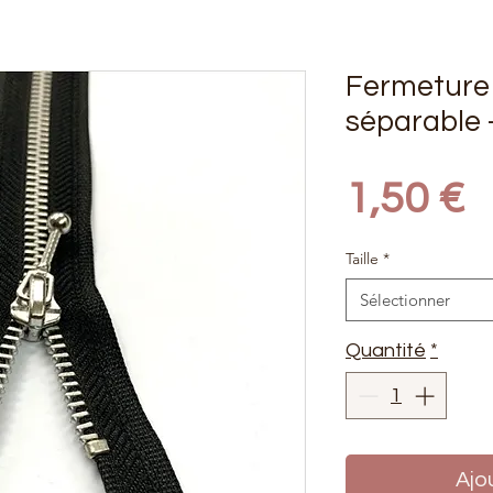
Fermeture
séparable -
P
1,50 €
Taille
*
Sélectionner
Quantité
*
Ajo