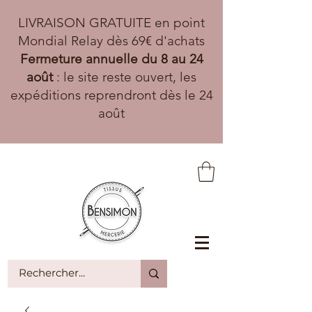
LIVRAISON GRATUITE en point
Mondial Relay dès 69€ d'achats
Fermeture annuelle du 8 au 24
août
: le site reste ouvert, les
expéditions reprendront dès le 24
août