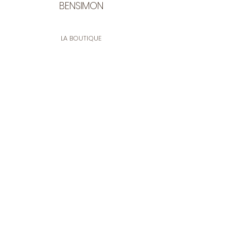
BENSIMON
LA BOUTIQUE
Ouverte du lundi au vendredi
de 9:30 à 12:30 et de 14:00 à 17:00
26 rue Francis de Pressensé
13001 Marseille
CONTACT
Tel.
04 91 90 18 89
tissusbensimon@gmail.com