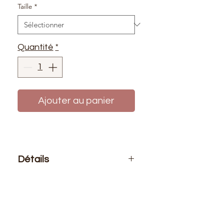
Taille
*
Quantité
*
Ajouter au panier
Détails
Le prix affiché :
1 fermeture
Composition
: 100% nylon