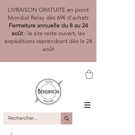
LIVRAISON GRATUITE en point
Mondial Relay dès 69€ d'achats
Fermeture annuelle du 8 au 24
août
: le site reste ouvert, les
expéditions reprendront dès le 24
août