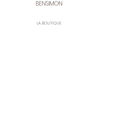
BENSIMON
LA BOUTIQUE
Ouverte du lundi au vendredi
de 9:30 à 12:30 et de 14:00 à 17:00
26 rue Francis de Pressensé
13001 Marseille
CONTACT
Tel.
04 91 90 18 89
tissusbensimon@gmail.com