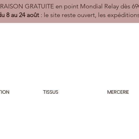
VRAISON GRATUITE en point Mondial Relay dès 69€
u 8 au 24 août
: le site reste ouvert, les expéditio
TION
TISSUS
MERCERIE