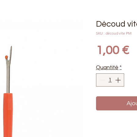
Découd vit
SKU : découd vite PM
P
1,00 €
Quantité
*
Ajo