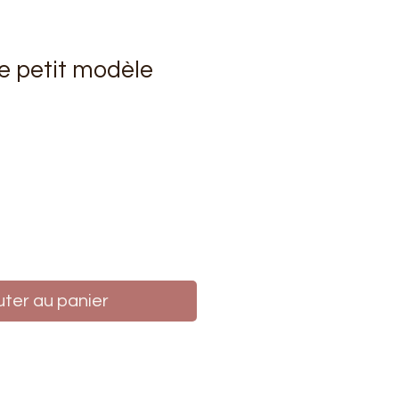
e petit modèle
rix
uter au panier