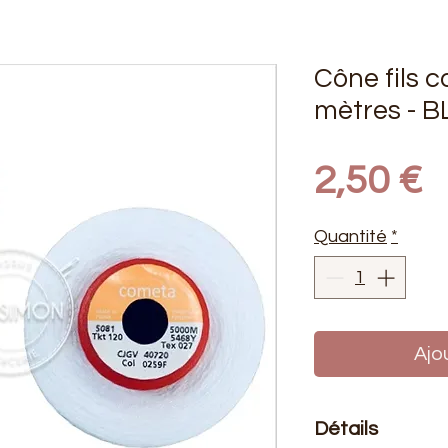
Cône fils 
mètres - 
P
2,50 €
Quantité
*
Ajo
Détails