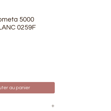
cometa 5000
BLANC 0259F
rix
uter au panier