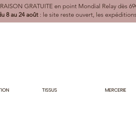
VRAISON GRATUITE en point Mondial Relay dès 69€
u 8 au 24 août
: le site reste ouvert, les expéditio
TION
TISSUS
MERCERIE