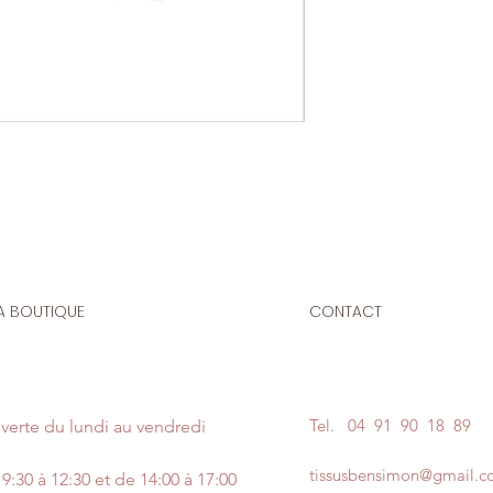
Le prix affiché :
1 cô
Composition
: 100% 
Cône de fils COMET
machine à coudre, s
main, de haute qua
N'hésitez pas à no
couleur de votre fil 
un message en pie
A BOUTIQUE
CONTACT
Tel.
04 91 90 18 89
verte du lundi au vendredi
tissusbensimon@gmail.
9:30 à 12:30 et de 14:00 à 17:00