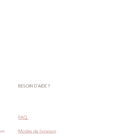
ne de fils 5000 mètres
polyester
A 5000 mètres en polyester, pour
urjeteuse ou pour coudre à la
lité de marque COATS.
us demander d'accorder la
à celle de votre tissu en laissant
d de votre commande.
BESOIN D'AIDE ?
FAQ
com
Modes de livraison