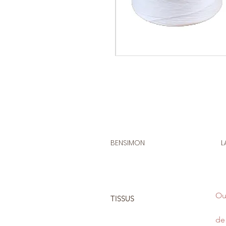
BENSIMON
L
Ou
TISSUS
de 