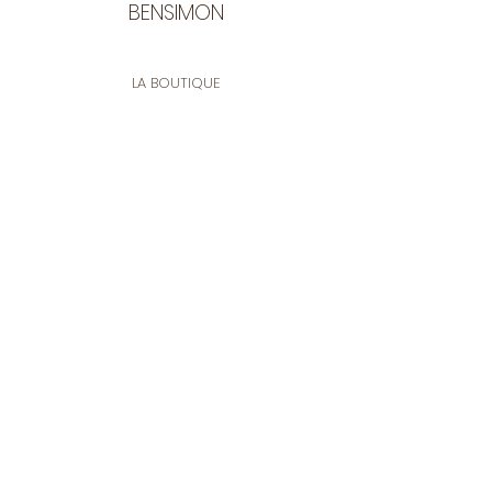
BENSIMON
LA BOUTIQUE
Ouverte du lundi au vendredi
de 9:30 à 12:30 et de 14:00 à 17:00
26 rue Francis de Pressensé
13001 Marseille
CONTACT
Tel.
04 91 90 18 89
tissusbensimon@gmail.com