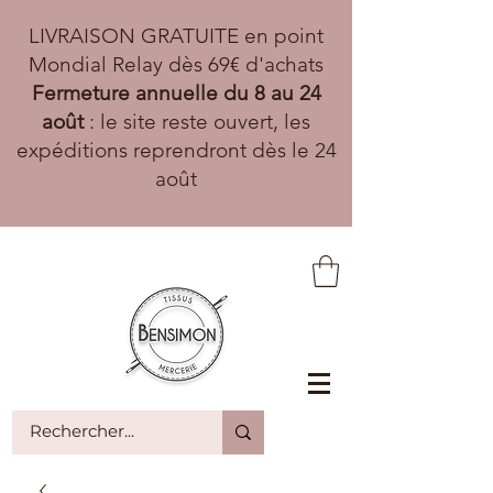
LIVRAISON GRATUITE en point
Mondial Relay dès 69€ d'achats
Fermeture annuelle du 8 au 24
août
: le site reste ouvert, les
expéditions reprendront dès le 24
août