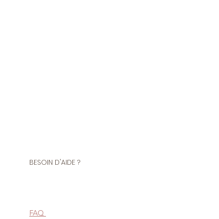
ter de haute qualité pour coudre
achine) tous vos projets.
us demander d'accorder la
à celle de votre tissu en laissant
d de votre commande.
BESOIN D'AIDE ?
FAQ