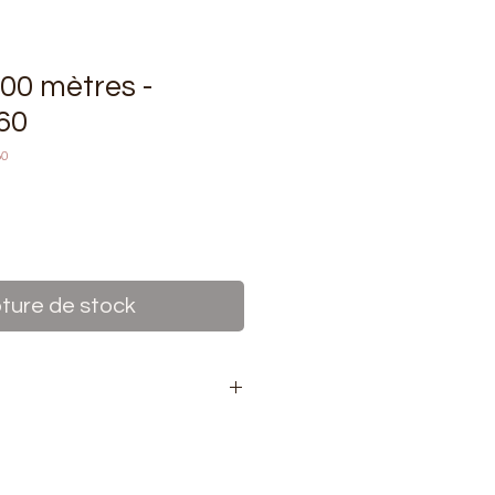
500 mètres -
60
60
rix
ture de stock
bine de fil 500 mètres
polyester