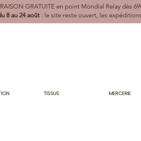
VRAISON GRATUITE en point Mondial Relay dès 69€
u 8 au 24 août
: le site reste ouvert, les expéditio
TION
TISSUS
MERCERIE