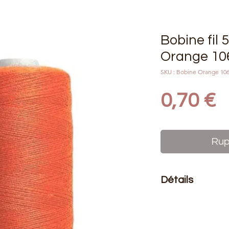
Bobine fil 
Orange 10
SKU : Bobine Orange 10
P
0,70 €
Rup
Détails
Le prix affiché :
1 bo
Composition
: 100% 