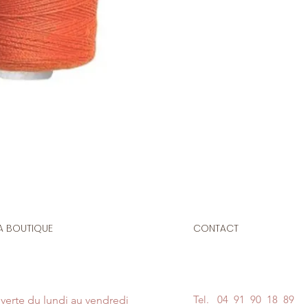
Bobine de fil polyes
(à la main ou à la m
N'hésitez pas à no
couleur de votre fil 
un message en pie
A BOUTIQUE
CONTACT
Tel.
04 91 90 18 89
verte du lundi au vendredi