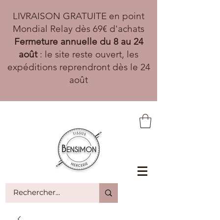
LIVRAISON GRATUITE en point
Mondial Relay dès 69€ d'achats
Fermeture annuelle du 8 au 24
août
: le site reste ouvert, les
expéditions reprendront dès le 24
août