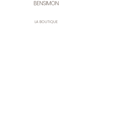
BENSIMON
LA BOUTIQUE
Ouverte du lundi au vendredi
de 9:30 à 12:30 et de 14:00 à 17:00
26 rue Francis de Pressensé
13001 Marseille
CONTACT
Tel.
04 91 90 18 89
tissusbensimon@gmail.com