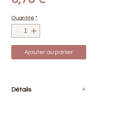
Quantité
*
Ajouter au panier
Détails
Le prix affiché :
1 bobine de fil 500
mètres
Composition
: 100% polyester
Bobine de fil polyester de haute