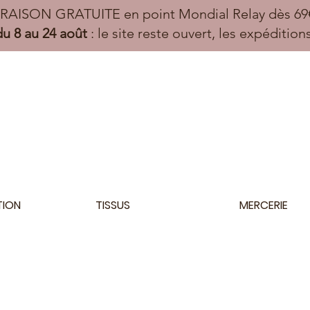
VRAISON GRATUITE en point Mondial Relay dès 69€
u 8 au 24 août
: le site reste ouvert, les expéditio
TION
TISSUS
MERCERIE