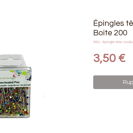
Épingles tê
Boite 200
SKU : épingle tete coul
P
3,50 €
Rup