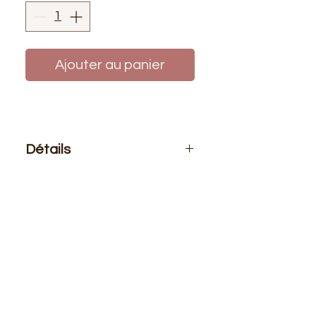
Ajouter au panier
Détails
Le prix affiché :
0,50 mètre de tissu.
Si vous voulez 1 mètre de ce tissu
vous devez choisir 2 quantités
Composition
: 50 % Polyester 50 %
Polyuréthane
Laize
: 1m40