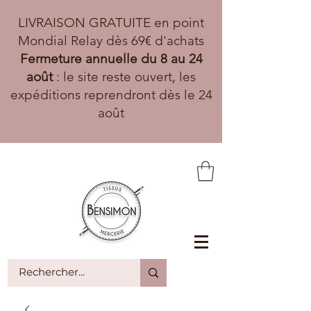
LIVRAISON GRATUITE en point
Mondial Relay dès 69€ d'achats
Fermeture annuelle du 8 au 24
août
: le site reste ouvert, les
expéditions reprendront dès le 24
août