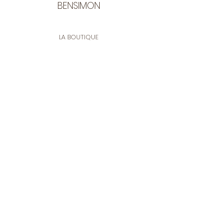
BENSIMON
LA BOUTIQUE
Ouverte du lundi au vendredi
de 9:30 à 12:30 et de 14:00 à 17:00
26 rue Francis de Pressensé
13001 Marseille
CONTACT
Tel.
04 91 90 18 89
tissusbensimon@gmail.com