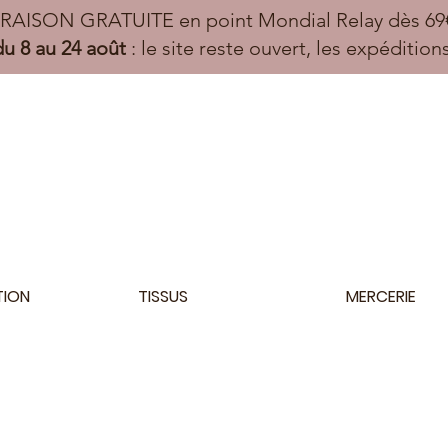
VRAISON GRATUITE en point Mondial Relay dès 69€
u 8 au 24 août
: le site reste ouvert, les expéditio
TION
TISSUS
MERCERIE