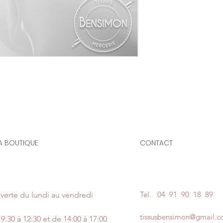
mètre de ce tissu vo
Composition
: 50 % 
Laize
: 1m40
G/m2
: 250
Le vinyl est un tissu
plastifié. Il convien
de vêtements près 
danse, majorettes, 
ou décoration.
A BOUTIQUE
CONTACT
Tel.
04 91 90 18 89
verte du lundi au vendredi
tissusbensimon@gmail.
9:30 à 12:30 et de 14:00 à 17:00