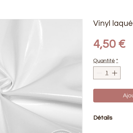
Vinyl laqu
P
4,50 €
Quantité
*
Ajo
Détails
Le prix affiché :
0,50