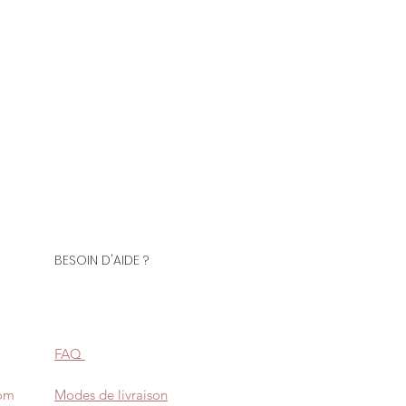
us devez choisir 2 quantités
Polyester 50 % Polyuréthane
 souple, brillant avec un aspect
t parfaitement à la création
du corps, costume de
vêtement de pluie, maroquinerie
BESOIN D'AIDE ?
FAQ
com
Modes de livraison