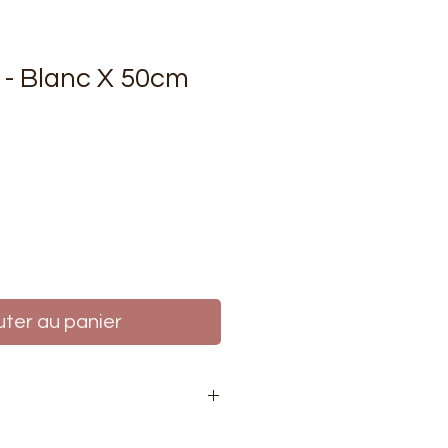
é - Blanc X 50cm
rix
uter au panier
 mètre de tissu. Si vous voulez 1