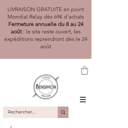
LIVRAISON GRATUITE en point
Mondial Relay dès 69€ d'achats
Fermeture annuelle du 8 au 24
août
: le site reste ouvert, les
expéditions reprendront dès le 24
août