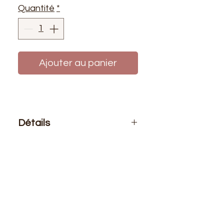
Quantité
*
Ajouter au panier
Détails
Le prix affiché :
1m de tissu
Composition
: 100% coton
Laize
: 1m50
G/m2
: 295