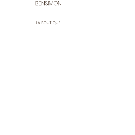
BENSIMON
LA BOUTIQUE
Ouverte du lundi au vendredi
de 9:30 à 12:30 et de 14:00 à 17:00
26 rue Francis de Pressensé
13001 Marseille
CONTACT
Tel.
04 91 90 18 89
tissusbensimon@gmail.com