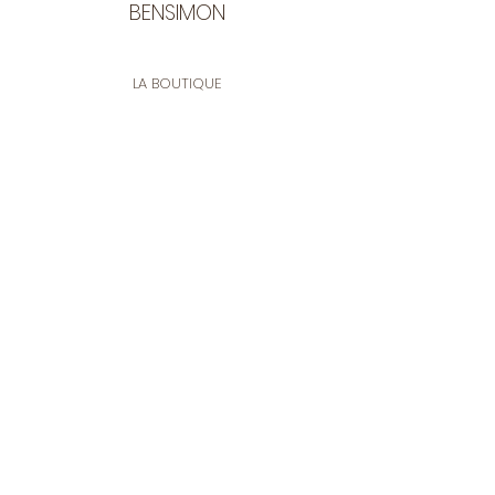
BENSIMON
LA BOUTIQUE
Ouverte du lundi au vendredi
de 9:30 à 12:30 et de 14:00 à 17:00
26 rue Francis de Pressensé
13001 Marseille
CONTACT
Tel.
04 91 90 18 89
tissusbensimon@gmail.com