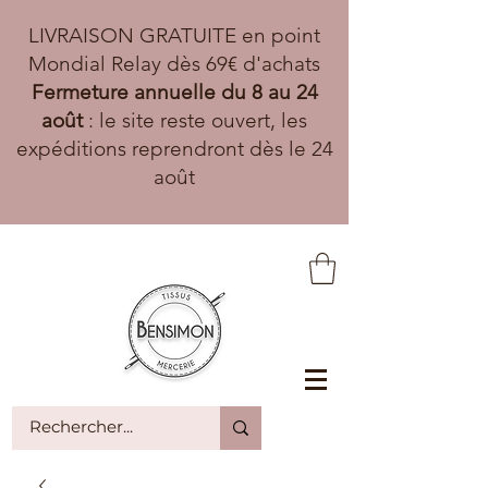
LIVRAISON GRATUITE en point
Mondial Relay dès 69€ d'achats
Fermeture annuelle du 8 au 24
août
: le site reste ouvert, les
expéditions reprendront dès le 24
août