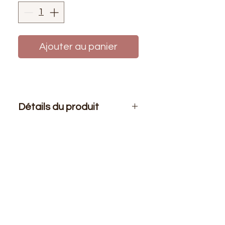
Ajouter au panier
Détails du produit
Le prix affiché :
1 mètre de tissu.
Composition
: 80% Polyamide 20%
Élasthanne
Laize
: 1m50
G/m2
: 200