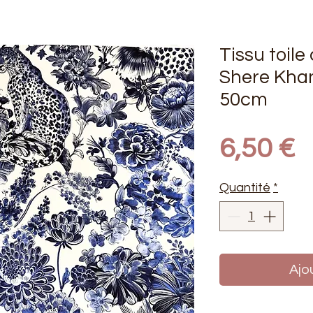
Tissu toile
Shere Kha
50cm
P
6,50 €
Quantité
*
Ajo