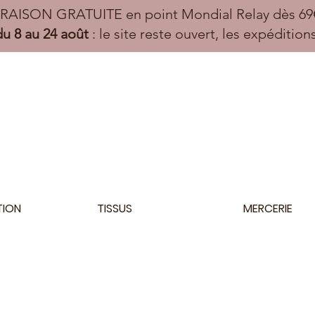
VRAISON GRATUITE en point Mondial Relay dès 69€
u 8 au 24 août
: le site reste ouvert, les expéditio
TION
TISSUS
MERCERIE