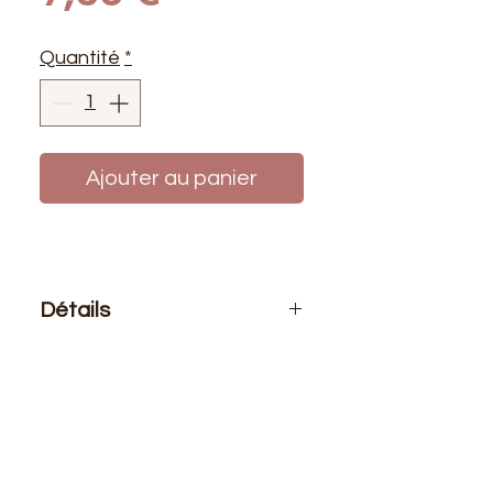
Quantité
*
Ajouter au panier
Détails
Le prix affiché :
1 mètre de ce tissu
Composition
: 76 % PVC 22 %
Polyester 2% Polyuréthane
Laize
: 1m40