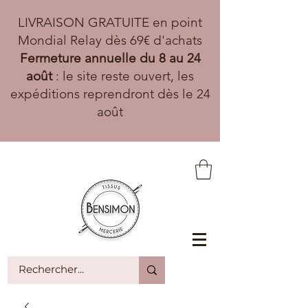
LIVRAISON GRATUITE en point
Mondial Relay dès 69€ d'achats
Fermeture annuelle du 8 au 24
août
: le site reste ouvert, les
expéditions reprendront dès le 24
août