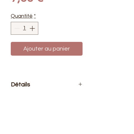
Quantité
*
Ajouter au panier
Détails
Le prix affiché :
1 mètre de ce tissu
Composition
: 76 % PVC 22 %
Polyester 2% Polyuréthane
Laize
: 1m40