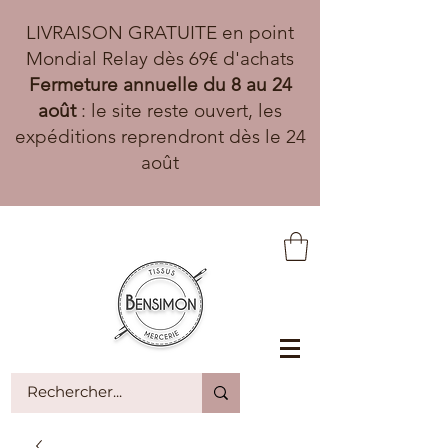
LIVRAISON GRATUITE en point
Mondial Relay dès 69€ d'achats
Fermeture annuelle du 8 au 24
août
: le site reste ouvert, les
expéditions reprendront dès le 24
août