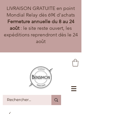
LIVRAISON GRATUITE en point
Mondial Relay dès 69€ d'achats
Fermeture annuelle du 8 au 24
août
: le site reste ouvert, les
expéditions reprendront dès le 24
août