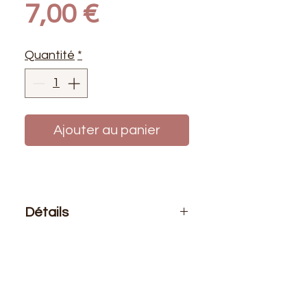
Prix
7,00 €
Quantité
*
Ajouter au panier
Détails
Le prix affiché :
1 mètre de ce tissu
Composition
: 76 % PVC 22 %
Polyester 2% Polyuréthane